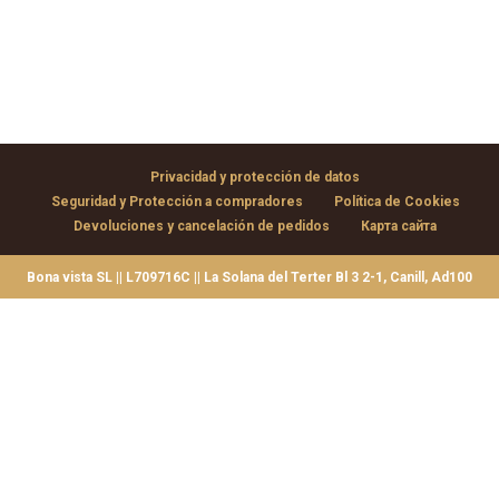
Privacidad y protección de datos
Seguridad y Protección a compradores
Política de Cookies
Devoluciones y cancelación de pedidos
Карта сайта
Bona vista SL || L709716C || La Solana del Terter Bl 3 2-1, Canill, Ad100