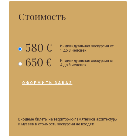
Стоимость
580 €
Индивидуальная экскурсия от
Музей
1 до 3 человек
Сальвадора
650 €
Индивидуальная экскурсия от
Дали
Музей
4 до 8 человек
и
Сальвадора
Жирона
Дали
ОФОРМИТЬ ЗАКАЗ
и
Жирона
Входные билеты на территорию памятников архитектуры
и музеев в стоимость экскурсии не входят!