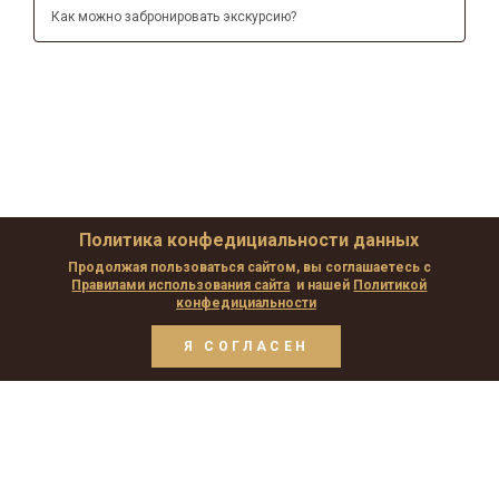
Как можно забронировать экскурсию?
Политика конфедициальности данных
Продолжая пользоваться сайтом, вы соглашаетесь с
Правилами использования сайта
и нашей
Политикой
конфедициальности
Я СОГЛАСЕН
Privacidad y protección de datos
Seguridad y Protección a compradores
Política de Cookies
Devoluciones y cancelación de pedidos
Карта сайта